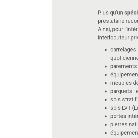
Plus qu’un
spéci
prestataire rec
Ainsi, pour l’int
interlocuteur pr
carrelages 
quotidienn
parements d
équipements
meubles de 
parquets : 
sols stratif
sols LVT (Lu
portes intér
pierres natu
équipements