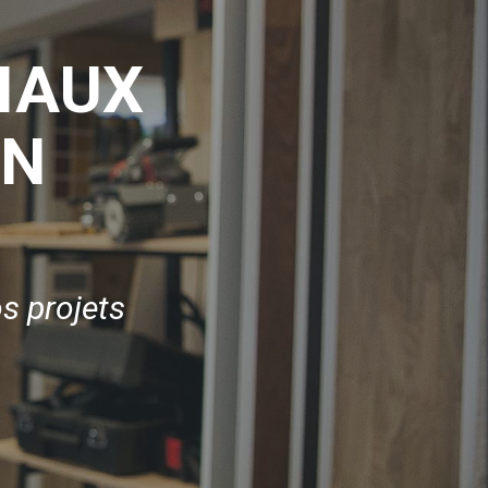
IAUX
EN
s projets