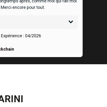
ongtemps après, comme moi qui fait moi
 Merci encore pour tout.
 Expérience :
04/2026
ckchain
ARINI