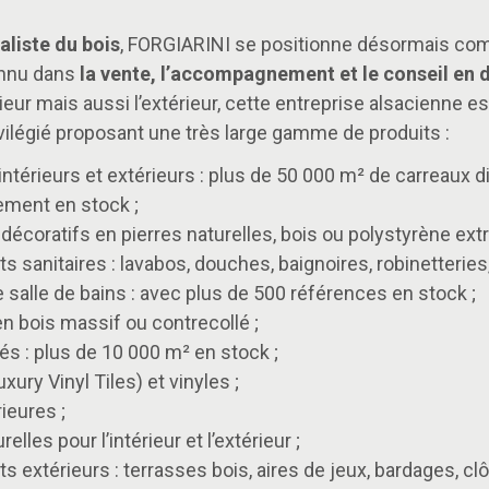
aliste du bois
, FORGIARINI se positionne désormais c
onnu dans
la vente, l’accompagnement et le conseil en 
érieur mais aussi l’extérieur, cette entreprise alsacienne e
ivilégié proposant une très large gamme de produits :
intérieurs et extérieurs : plus de 50 000 m² de carreaux 
ement en stock ;
écoratifs en pierres naturelles, bois ou polystyrène extr
 sanitaires : lavabos, douches, baignoires, robinetteries
salle de bains : avec plus de 500 références en stock ;
en bois massif ou contrecollé ;
iés : plus de 10 000 m² en stock ;
xury Vinyl Tiles) et vinyles ;
ieures ;
relles pour l’intérieur et l’extérieur ;
 extérieurs : terrasses bois, aires de jeux, bardages, cl