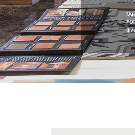
Que
FOR
div