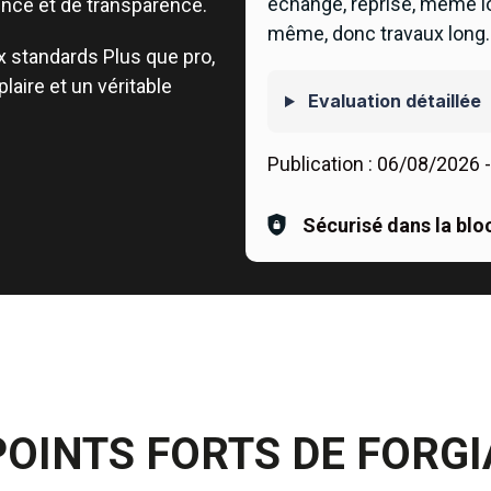
echange, reprise, même l
nce et de transparence
.
même, donc travaux long.
 standards Plus que pro,
aire et un véritable
Evaluation détaillée
Publication :
06/08/2026
-
Sécurisé dans la blo
POINTS FORTS DE FORGI