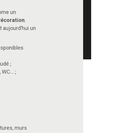
omme un
décoration
.
st aujourd’hui un
disponibles
udé ;
, WC… ;
ôtures, murs